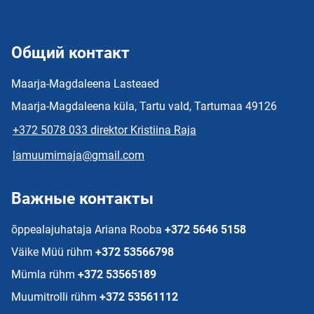
Общий контакт
Maarja-Magdaleena Lasteaed
Maarja-Magdaleena küla, Tartu vald, Tartumaa 49126
+372 5078 033 direktor Kristiina Raja
lamuumimaja@gmail.com
Важные контакты
õppealajuhataja Ariana Rooba
+372 5646 5158
Väike Müü rühm
+372 53566798
Mümla rühm
+372 53565189
Muumitrolli rühm
+372 53561112