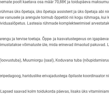
vanemate poolt kaetava osa määr 70,88€ ja toidupäeva maksumu
rühmas üks õpetaja, üks õpetaja assistent ja üks õpetaja abi ni
apse vanusele ja arengule toimub õppetöö nii kogu rühmaga, kui 
dividuaalõpetus. Lasteaia rühmade komplekteerimisel arvestatak
rengu ja tervise toetaja. Õppe- ja kasvatustegevus on igapäeva
õõmustatakse võimaluste üle, mida erinevad ilmaolud pakuvad. 
(loovustuba), Muumiorgu (saal), Koduvana tuba (nõupidamisru
eripedagoog, hariduslike erivajadustega õpilaste koordinaator n
l. Lapsed saavad kolm toidukorda päevas, lisaks üks vitamiiniam