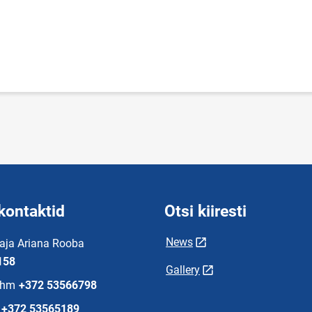
kontaktid
Otsi kiiresti
News
aja Ariana Rooba
158
Gallery
ühm
+372 53566798
+372 53565189