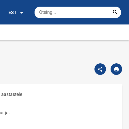
EST
 aastastele
arja-