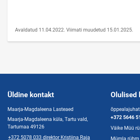
Avaldatud 11.04.2022.
Viimati muudetud 15.01.2025.
Üldine kontakt
Olulised 
Maarja-Magdaleena Lasteaed
õppealajuhat
+372 5646 5
Maarja-Magdaleena küla, Tartu vald,
Tartumaa 49126
Väike Müü r
+372 5078 033 direktor Kristiina Raja
Mümla rühm