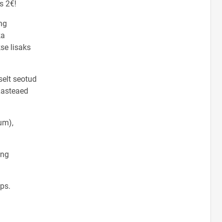
s 2€!
ng
ka
se lisaks
selt seotud
Lasteaed
um),
ing
ps.