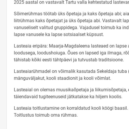
2025 aastal on vastavalt Tartu valla kehtestatud laste
Sõimerühmas töötab üks õpetaja ja kaks õpetaja abi; aia
liitrühmas kaks õpetajat ja üks õpetaja abi. Vastavalt l
vanuseliselt valitud gruppidega. Vajadusel toimub ka in
lapse vanusele ka lapse sotsiaalset küpsust.
Lasteaia eripära: Maarja-Magdaleena lasteaed on lapse a
loodusega, loodushoiuga. Õues on lapsed iga ilmaga, r
tähistab kõiki eesti tähtpäevi ja tutvustab traditsioone.
Lasteaiarühmadel on võimalik kasutada Sekeldaja tuba 
mänguväljakut, kooli staadionit ja kooli võimlat.
Lasteaial on olemas muusikaõpetaja ja liikumisõpetaja, 
täiendavaid tugiteenuseid jätkatakse ka hiljem koolis.
Lasteaia toitlustamine on korraldatud kooli köögi baasi
Toitlustus toimub oma rühmas.