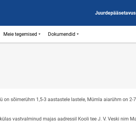
Juurdepääsetavus
Meie tegemised
Dokumendid
on sõimerühm 1,5-3 aastastele lastele, Mümla aiarühm on 2-7
las vastvalminud majas aadressil Kooli tee J. V. Veski nim Ma