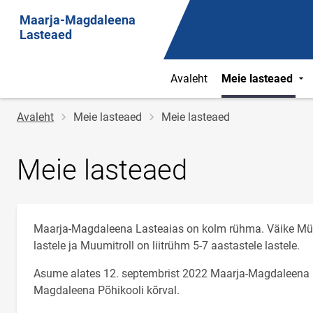
Maarja-Magdaleena
Lasteaed
Avaleht
Meie lasteaed
Jälglink
Avaleht
Meie lasteaed
Meie lasteaed
Meie lasteaed
Maarja-Magdaleena Lasteaias on kolm rühma. Väike Müü 
lastele ja Muumitroll on liitrühm 5-7 aastastele lastele.
Asume alates 12. septembrist 2022 Maarja-Magdaleena kü
Magdaleena Põhikooli kõrval.