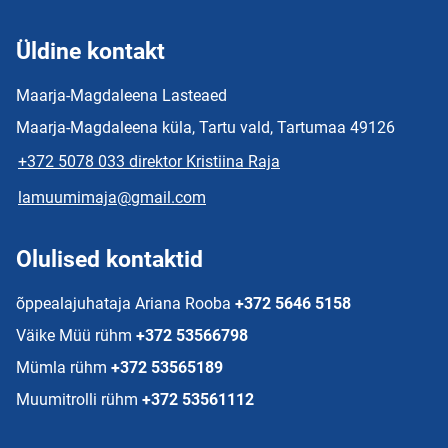
Üldine kontakt
Maarja-Magdaleena Lasteaed
Maarja-Magdaleena küla, Tartu vald, Tartumaa 49126
+372 5078 033 direktor Kristiina Raja
lamuumimaja@gmail.com
Olulised kontaktid
õppealajuhataja Ariana Rooba
+372 5646 5158
Väike Müü rühm
+372 53566798
Mümla rühm
+372 53565189
Muumitrolli rühm
+372 53561112