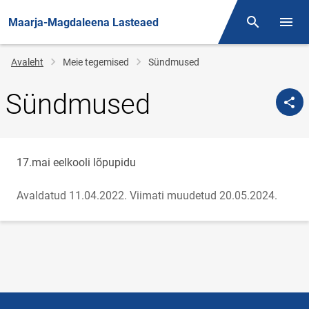
Maarja-Magdaleena Lasteaed
Otsing
Menüü
Jälglink
Avaleht
Meie tegemised
Sündmused
Sündmused
17.mai eelkooli lõpupidu
Avaldatud 11.04.2022.
Viimati muudetud 20.05.2024.