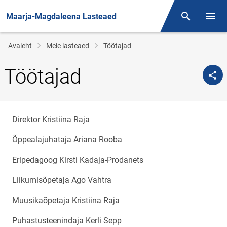
Maarja-Magdaleena Lasteaed
Otsing
Menüü
Jälglink
Avaleht
Meie lasteaed
Töötajad
Töötajad
Direktor Kristiina Raja
Õppealajuhataja Ariana Rooba
Eripedagoog Kirsti Kadaja-Prodanets
Liikumisõpetaja Ago Vahtra
Muusikaõpetaja Kristiina Raja
Puhastusteenindaja Kerli Sepp