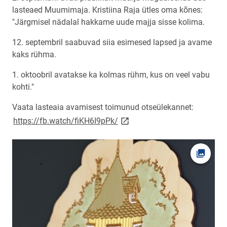
lasteaed Muumimaja. Kristiina Raja ütles oma kõnes:
"Järgmisel nädalal hakkame uude majja sisse kolima.
12. septembril saabuvad siia esimesed lapsed ja avame
kaks rühma.
1. oktoobril avatakse ka kolmas rühm, kus on veel vabu
kohti."
Vaata lasteaia avamisest toimunud otseülekannet:
link opens on new page
https://fb.watch/fiKH6I9pPk/
Ava fot