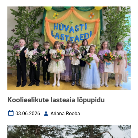
Koolieelikute lasteaia lõpupidu
03.06.2026
Ariana Rooba
Loomise kuupäev
Autor