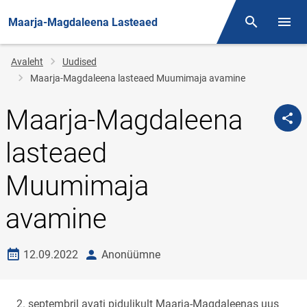
Maarja-Magdaleena Lasteaed
Otsing
Menüü
Jälglink
Avaleht
Uudised
Maarja-Magdaleena lasteaed Muumimaja avamine
Maarja-Magdaleena
lasteaed
Muumimaja
avamine
Loomise kuupäev
autor
12.09.2022
Anonüümne
2. septembril avati pidulikult Maarja-Magdaleenas uus