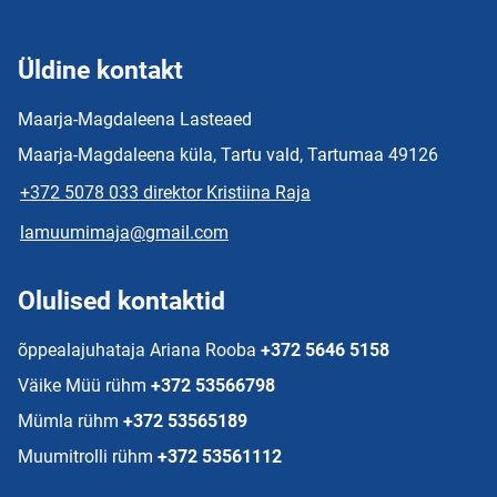
Üldine kontakt
Maarja-Magdaleena Lasteaed
Maarja-Magdaleena küla, Tartu vald, Tartumaa 49126
+372 5078 033 direktor Kristiina Raja
lamuumimaja@gmail.com
Olulised kontaktid
õppealajuhataja Ariana Rooba
+372 5646 5158
Väike Müü rühm
+372 53566798
Mümla rühm
+372 53565189
Muumitrolli rühm
+372 53561112