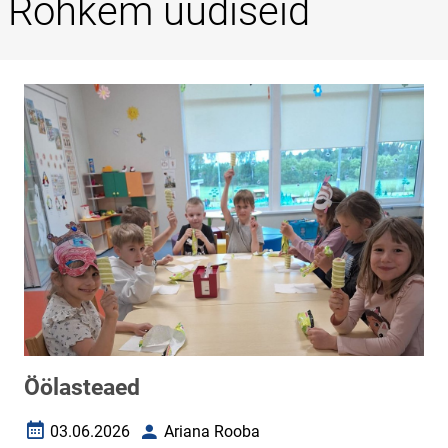
Rohkem uudiseid
Öölasteaed
03.06.2026
Ariana Rooba
Loomise kuupäev
Autor